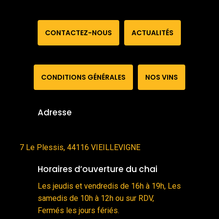
C
O
N
T
A
C
T
E
Z
-
N
O
U
S
A
C
T
U
A
L
I
T
É
S
C
O
N
D
I
T
I
O
N
S
G
É
N
É
R
A
L
E
S
N
O
S
V
I
N
S
Adresse
7 Le Plessis, 44116 VIEILLEVIGNE
Horaires d’ouverture du chai
Les jeudis et vendredis de 16h à 19h, Les
samedis de 10h à 12h ou sur RDV,
Fermés les jours fériés.